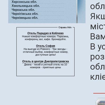
Херсонська обл.
обл
Хмельницька обл.
Черкаська обл.
Якщ
Чернігівська обл.
Чернівецька обл.
міс
Справа Ads
Вам
Отель Парадиз в Коблево
Новые комфортные номера. Парковка,
конференц зал, кафе. Бронируйте.
В у
Отель София
На выезде из Ровного - Три звезды -
отличный выбор, комфортные номер,
роз
доступные цены!
Отель в центре Днепропетровска
обл
Диана - тихий и уютный отель на 10
номеров - приятные цены
клі