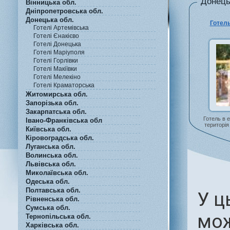
Донецьк
Вінницька обл.
Дніпропетровська обл.
Донецька обл.
Готель
Готелі Артемівська
Готелі Єнакієво
Готелі Донецька
Готелі Маріуполя
Готелі Горлівки
Готелі Макіївки
Готелі Мелекіно
Готелі Краматорська
Житомирська обл.
Запорізька обл.
Закарпатська обл.
Готель в е
Івано-Франківська обл
територі
Київська обл.
Кіровоградська обл.
Луганська обл.
Волинська обл.
Львівська обл.
Миколаївська обл.
Одеська обл.
Полтавська обл.
У ц
Рівненська обл.
Сумська обл.
мож
Тернопільська обл.
Харківська обл.