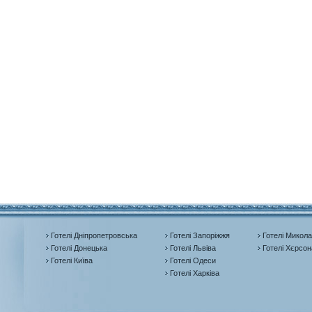
Готелі Дніпропетровська
Готелі Запоріжжя
Готелі Микола
Готелі Донецька
Готелі Львіва
Готелі Хєрсон
Готелі Київа
Готелі Одеси
Готелі Харківа