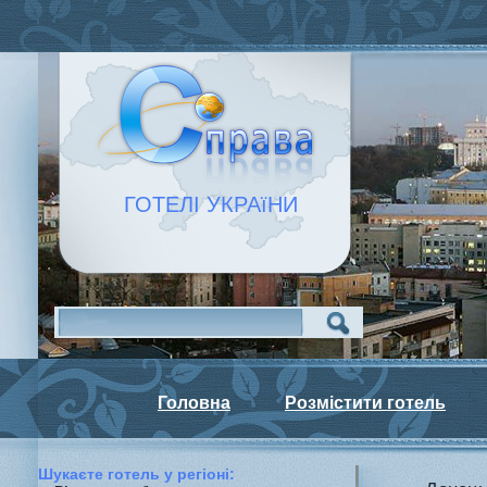
ГОТЕЛІ УКРАїНИ
Головна
Розмістити готель
Шукаєте готель у регiонi: