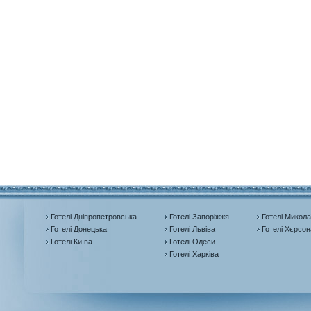
Готелі Дніпропетровська
Готелі Запоріжжя
Готелі Микола
Готелі Донецька
Готелі Львіва
Готелі Хєрсон
Готелі Київа
Готелі Одеси
Готелі Харківа