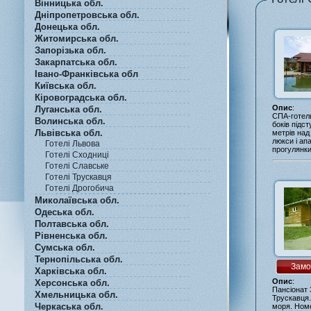
Вінницька обл.
Дніпропетровська обл.
Донецька обл.
Житомирська обл.
Запорізька обл.
Закарпатська обл.
Івано-Франківська обл
Київська обл.
Кіровоградська обл.
Опис
:
Луганська обл.
СПА-готель
Волинська обл.
боків підст
Львівська обл.
метрів над
люкси і ап
Готелі Львова
прогулянки
Готелі Сходниці
Готелі Славське
Готелі Трускавця
Готелі Дрогобича
Миколаївська обл.
Одеська обл.
Полтавська обл.
Рівненська обл.
Сумська обл.
Тернопільська обл.
Замо
Харківська обл.
Опис
:
Херсонська обл.
Пансіонат 
Хмельницька обл.
Трускавця.
Черкаська обл.
моря. Номе