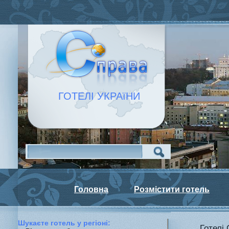
ГОТЕЛІ УКРАїНИ
Головна
Розмістити готель
Шукаєте готель у регiонi:
Готелі 