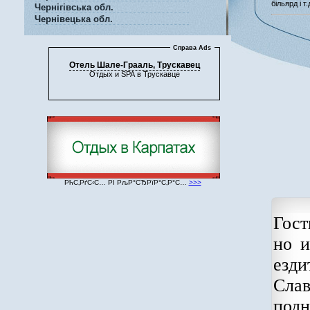
більярд і т.
Чернігівська обл.
Чернівецька обл.
Справа Ads
Отель Шале-Грааль, Трускавец
Отдых и SPA в Трускавце
РћС‚РґС‹С… РІ РљР°СЂРїР°С‚Р°С…
>>>
Гост
но и
езд
Сла
под