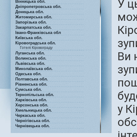
У ц
Вінницька обл.
Дніпропетровська обл.
Донецька обл.
мож
Житомирська обл.
Запорізька обл.
Кір
Закарпатська обл.
Івано-Франківська обл
Київська обл.
зуп
Кіровоградська обл.
Готелі Кіровограду
Ви 
Луганська обл.
Волинська обл.
Львівська обл.
зуп
Миколаївська обл.
Одеська обл.
пош
Полтавська обл.
Рівненська обл.
Сумська обл.
буд
Тернопільська обл.
Харківська обл.
у К
Херсонська обл.
Хмельницька обл.
Черкаська обл.
обс
Чернігівська обл.
Чернівецька обл.
інт