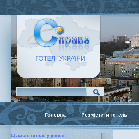
ГОТЕЛІ УКРАїНИ
Головна
Розмістити готель
Шукаєте готель у регiонi: