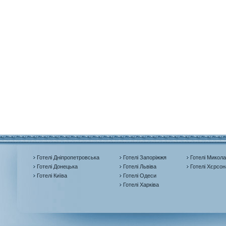
Готелі Дніпропетровська
Готелі Запоріжжя
Готелі Микола
Готелі Донецька
Готелі Львіва
Готелі Хєрсон
Готелі Київа
Готелі Одеси
Готелі Харківа