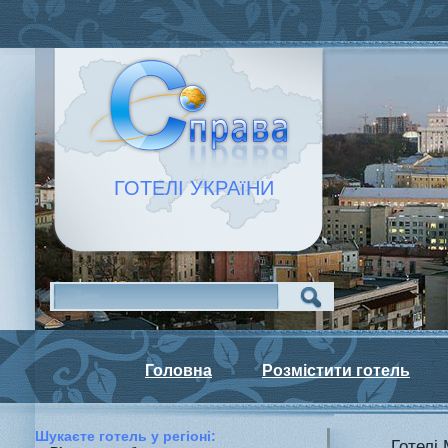
ГОТЕЛІ УКРАїНИ
Головна
Розмістити готель
Шукаєте готель у регiонi:
Готелі 