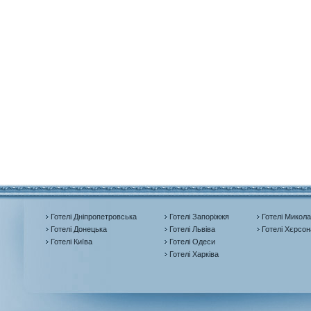
Готелі Дніпропетровська
Готелі Запоріжжя
Готелі Микола
Готелі Донецька
Готелі Львіва
Готелі Хєрсон
Готелі Київа
Готелі Одеси
Готелі Харківа