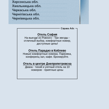
Херсонська обл.
Хмельницька обл.
Черкаська обл.
Чернігівська обл.
Чернівецька обл.
Справа Ads
Отель София
На выезде из Ровного - Три звезды -
отличный выбор, комфортные номер,
доступные цены!
Отель Парадиз в Коблево
Новые комфортные номера. Парковка,
конференц зал, кафе. Бронируйте.
Отель в центре Днепропетровска
Диана - тихий и уютный отель на 10
номеров - приятные цены