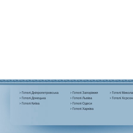
Готелі Дніпропетровська
Готелі Запоріжжя
Готелі Микола
Готелі Донецька
Готелі Львіва
Готелі Хєрсон
Готелі Київа
Готелі Одеси
Готелі Харківа