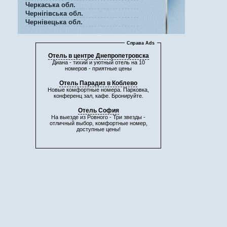
Черкаська обл.
Чернігівська обл.
Чернівецька обл.
Справа Ads
Отель в центре Днепропетровска
Диана - тихий и уютный отель на 10
номеров - приятные цены
Отель Парадиз в Коблево
Новые комфортные номера. Парковка,
конференц зал, кафе. Бронируйте.
Отель София
На выезде из Ровного - Три звезды -
отличный выбор, комфортные номер,
доступные цены!