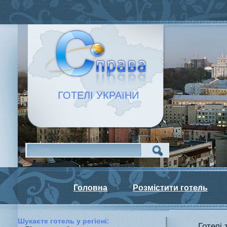
ГОТЕЛІ УКРАїНИ
Головна
Розмістити готель
Шукаєте готель у регiонi:
Готелі 