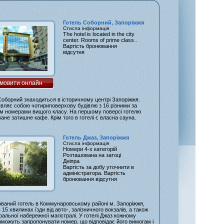
Готель Соборний, Запоріжжя
Стисла інформація
The hotel is located in the city
center. Rooms of prime class..
Вартість бронювання
відсутня
мовити онлайн
Соборний знаходиться в історичному центрі Запоріжжя.
являє собою чотириповерхову будівлю з 16 різними за
м номерами вищого класу. На першому поверсі готелю
ане затишне кафе. Крім того в готелі є власна сауна.
Готель Джаз, Запоріжжя
Стисла інформація
Номери 4-х категорій
Розташована на затоці
Дніпра
Вартість за добу уточнити в
адміністратора. Вартість
бронювання відсутня
ваний готель в Коммунаровському районі м. Запоріжжя,
 15 хвилинах їзди від авто-, залізничного вокзалів, а також
ральної набережної магістралі. У готелі Джаз кожному
 зможуть запропонувати номер, що відповідає його вимогам і