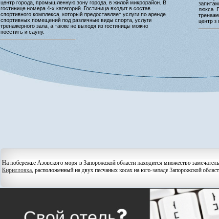
центр города, промышленную зону города, в жилой микрорайон. В
запитам
гостинице номера 4-х категорий. Гостиница входит в состав
люкса. 
спортивного комплекса, который предоставляет услуги по аренде
тренаже
спортивных помещений под различные виды спорта, услуги
центр з
тренажерного зала, а также не выходя из гостиницы можно
посетить и сауну.
На побережье Азовского моря в Запорожской области находится множество замечател
Кирилловка
, расположенный на двух песчаных косах на юго-западе Запорожской област