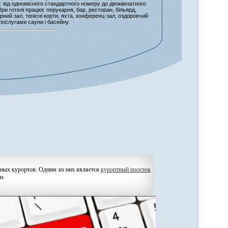
: від одномісного стандартного номеру до двокімнатного
При готелі працює перукарня, бар, ресторан, більярд,
рний зал, тенісні корти, яхта, конференц-зал, оздоровчий
 послугами сауни і басейну.
ьных курортов. Одним из них является
курортный поселок
и.