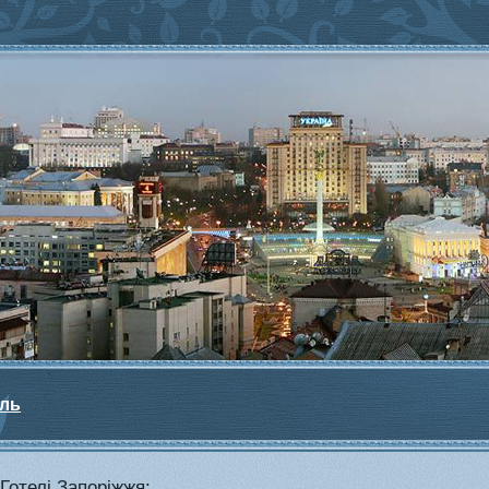
ель
Готелі Запорiжжя: