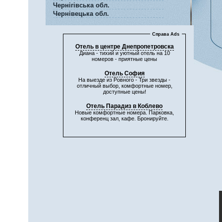
Чернігівська обл.
Чернівецька обл.
Справа Ads
Отель в центре Днепропетровска
Диана - тихий и уютный отель на 10
номеров - приятные цены
Отель София
На выезде из Ровного - Три звезды -
отличный выбор, комфортные номер,
доступные цены!
Отель Парадиз в Коблево
Новые комфортные номера. Парковка,
конференц зал, кафе. Бронируйте.