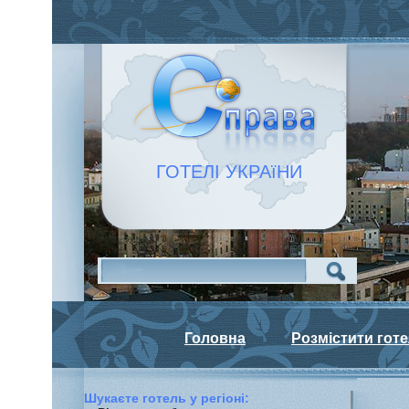
ГОТЕЛІ УКРАїНИ
Головна
Розмістити гот
Шукаєте готель у регiонi: