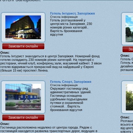
Готель Інтурист, Запоріжжя
Стисла інформація
Готель розташований у
центрі міста Запоріжжя. 230
номерів різних категорій..
Вартість бронювання
відсутня
Замовити онлайн
За
Опис
:
Опис
:
Готель Інтурист знаходиться в центрі Запоріжжя. Номерний фонд
Готель 
готелю складають 230 номерів різних категорій. На території є
Готель 
ресторани, нічний клуб, конференц зали, масажний кабінет. З вікон
дизайно
готелю відкривається прекрасний вид на найдовший у Європі
роташов
(більше 15 км) проспект Леніна.
Готель Спорт, Запоріжжя
Стисла інформація
Окружают гостиницу ряд
административных зданий.
Гостиница оснащена
удобными подъездными
путями и охраняемой
стоянкой. . Вартість
бронювання відсутня
Опис
:
Замовити онлайн
Розташо
Опис
:
всього в
Гостиница расположена недалеко от центра города. Рядом с
від цент
гостиницей находится развилка транспортных дорог, ведущих в
клієнту