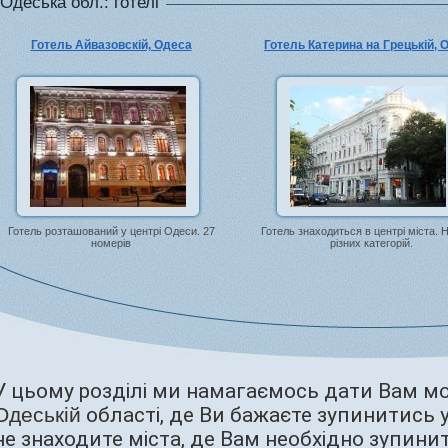
Одеська обл.: готелi
Готель Айвазовскій, Одеса
Готель Катерина на Грецькій, 
Готель розташований у центрі Одеси. 27
Готель знаходиться в центрі міста.
номерів
різних категорій.
У цьому розділі ми намагаємось дати Вам мо
Одеській
області, де Ви бажаєте зупинитись у
не знаходите міста, де Вам необхідно зупинит