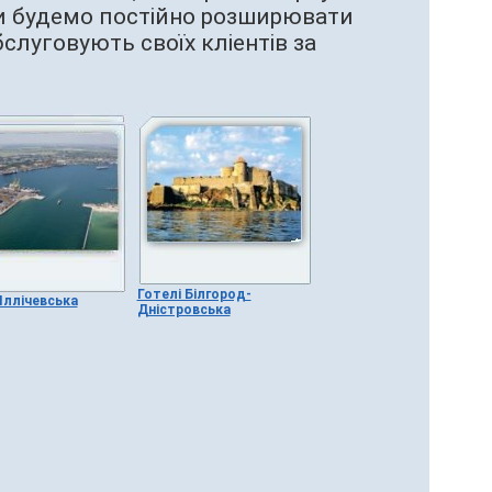
ми будемо постійно розширювати
бслуговують своїх кліентів за
Готелі Білгород-
 Іллічевська
Дністровська