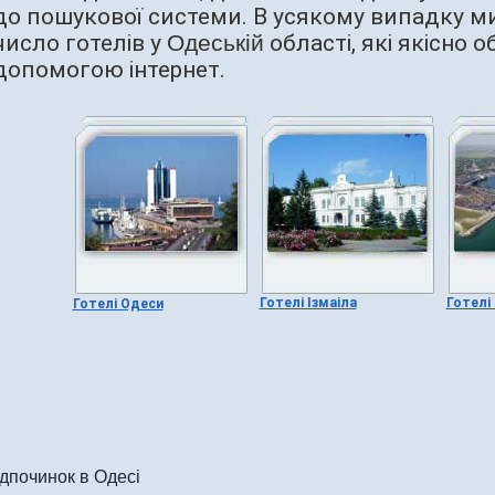
до пошукової системи. В усякому випадку 
число готелів у
Одеській
області, які якісно о
допомогою інтернет.
Готелі Ізмаіла
Готелі
Готелі Одеси
дпочинок в Одесі