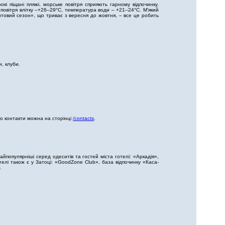
кі піщані пляжі, морське повітря сприяють гарному відпочинку.
 повітря влітку –+26–29°C, температура води – +21–24°C. М’який
амитовий сезон», що триває з вересня до жовтня, – все це робить
, клуби.
го контакти можна на сторінці
/contacts
.
айпопулярніші серед одеситів та гостей міста готелі: «Аркадія»,
елі також є у Затоці: «GoodZone Club», база відпочинку «Каса-
.