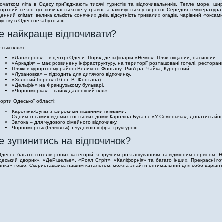
очатком літа в Одесу приїжджають тисячі туристів та відпочивальників. Тепле море, широ
ортний сезон тут починається ще у травні, а закінчується у вересні. Середня температура
денний клімат, велика кількість сонячних днів, відсутність тривалих опадів, чарівний «окс
пустку в Одесі незабутньою.
е найкраще відпочивати?
ські пляжі:
«Ланжерон» – в центрі Одеси. Поряд дельфінарій «Немо». Пляж піщаний, насипний.
«Аркадія» – має розвинену інфраструктуру, на території розташовані готелі, ресторани
Пляжі в курортному районі Великого Фонтану: Рив’єра, Чайка, Курортний.
«Лузановка» – підходить для дитячого відпочинку.
«Золотий берег» (16 ст. В. Фонтана).
«Дельфін» на Французькому бульварі.
«Чорноморка» – найвіддаленіший пляж.
орти Одеської області:
Кароліна-Бугаз з широкими піщаними пляжами.
Одним із самих відомих гостьових домів Кароліна-Бугаз є «У Семеныча», дізнатись йо
Затока – для чудового сімейного відпочинку.
Чорноморськ (Іллічівськ) з чудовою інфраструктурою.
е зупинитись на відпочинок?
десі є багато готелів різних категорій зі зручним розташуванням та відмінним сервісом. Н
еський дворик», «ДеРішелье», «Роял Стріт», «Каліфорнія» та багато інших. Прекрасні гот
анка» тощо. Скориставшись нашим каталогом, можна знайти оптимальний для себе варіант