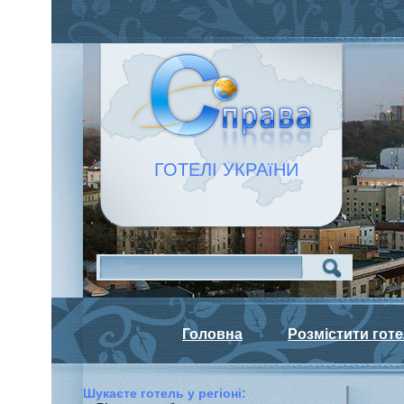
ГОТЕЛІ УКРАїНИ
Головна
Розмістити гот
Шукаєте готель у регiонi: